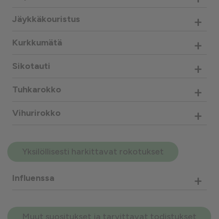
+
Jäykkäkouristus
+
Kurkkumätä
+
Sikotauti
+
Tuhkarokko
+
Vihurirokko
Yksilöllisesti harkittavat rokotukset
+
Influenssa
Muut suositukset ja tarvittavat todistukset