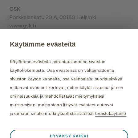
GSK
Porkkalankatu 20 A, 00180 Helsinki
www.gsk.fi
Käytämme evästeitä
Kysy tarvittaessa lisätietoja terveydenhuollon
ammattilaiselta. Rokotussuositukset perustuvat
Käytämme evästeitä parantaaksemme sivuston
THL:n
suosituksiin. Maakohtaiset
käyttökokemusta. Osa evästeistä on välttämättömiä
rokotussuositukset perustuvat
Matkailijan
sivuston käytön kannalta, osa valinnaisia: suorituskykyä
terveysoppaaseen
, jota toimittaa Kustannus Oy
mittaavat evästeet kertovat, miten käytät sivustoa ja sen
Duodecim (aiemmin THL). Tarkistamme
ominaisuuksia ja mahdollistavat mieltymyksiesi
maakohtaiset rokotesuositukset kahdesti
muistamisen; mainontaan liittyvät evästeet auttavat
vuodessa.
jakamaan sinulle merkityksellistä sisältöä.
Evästekäytäntö
©2026 GSK. Kaikki oikeudet pidätetään.
Aina aktiivinen
Välttämättömät evästeet
04/2024, NP-FI-TVX-WCNT-210005
❮
HYVÄKSY KAIKKI