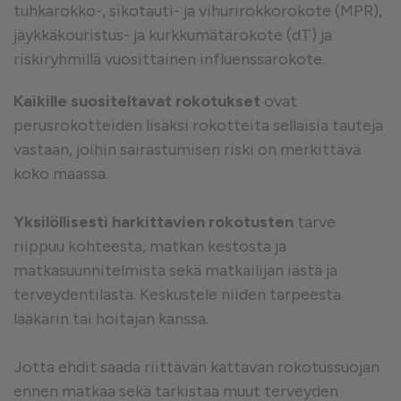
tuhkarokko-, sikotauti- ja vihurirokkorokote (MPR),
jäykkäkouristus- ja kurkkumätärokote (dT) ja
riskiryhmillä vuosittainen influenssarokote.
Kaikille suositeltavat rokotukset
ovat
perusrokotteiden lisäksi rokotteita sellaisia tauteja
vastaan, joihin sairastumisen riski on merkittävä
koko maassa.
Yksilöllisesti harkittavien rokotusten
tarve
riippuu kohteesta, matkan kestosta ja
matkasuunnitelmista sekä matkailijan iästä ja
terveydentilasta. Keskustele niiden tarpeesta
lääkärin tai hoitajan kanssa.
Jotta ehdit saada riittävän kattavan rokotussuojan
ennen matkaa sekä tarkistaa muut terveyden