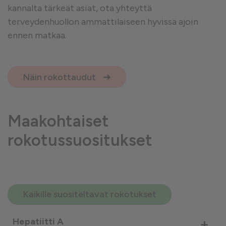
kannalta tärkeät asiat, ota yhteyttä
terveydenhuollon ammattilaiseen hyvissä ajoin
ennen matkaa.
Näin rokottaudut
Maakohtaiset
rokotussuositukset
Kaikille suositeltavat rokotukset
+
Hepatiitti A