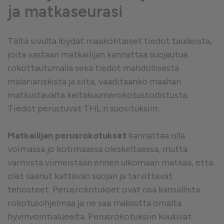
ja matkaseurasi
Tältä sivulta löydät maakohtaiset tiedot taudeista,
joita vastaan matkailijan kannattaa suojautua
rokottautumalla sekä tiedot mahdollisesta
malariariskistä ja siitä, vaaditaanko maahan
matkustavalta keltakuumerokotustodistusta.
Tiedot perustuvat THL:n suosituksiin.
Matkailijan perusrokotukset
kannattaa olla
voimassa jo kotimaassa oleskeltaessa, mutta
varmista viimeistään ennen ulkomaan matkaa, että
olet saanut kattavan suojan ja tarvittavat
tehosteet. Perusrokotukset ovat osa kansallista
rokotusohjelmaa ja ne saa maksutta omalta
hyvinvointialueelta. Perusrokotuksiin kuuluvat