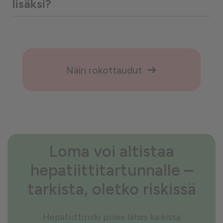
lisäksi?
Näin rokottaudut
Loma voi altistaa
hepatiittitartunnalle –
tarkista, oletko riskissä
Hepatiittiriski piilee lähes kaikissa