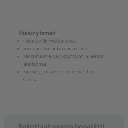
Riskiryhmät
riskialueilla matkailevat
verenvuototautia sairastavat
ruiskuhuumeiden käyttäjät ja heidän
läheisensä
miehet, joilla on seksiä miesten
kanssa
Rokottautuminen hepatiitti