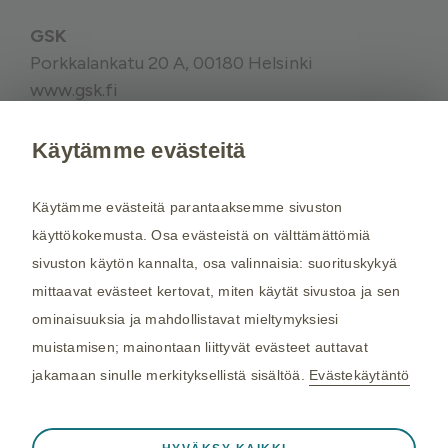
GSK
Porkkalankatu 20 A, 00180 Helsinki
www.gsk.fi
Käytämme evästeitä
Kysy tarvittaessa lisätietoja terveydenhuollon
ammattilaiselta. Rokotussuositukset perustuvat
Käytämme evästeitä parantaaksemme sivuston
THL:n
suosituksiin. Maakohtaiset
käyttökokemusta. Osa evästeistä on välttämättömiä
rokotussuositukset perustuvat
Matkailijan
sivuston käytön kannalta, osa valinnaisia: suorituskykyä
terveysoppaaseen
, jota toimittaa Kustannus Oy
mittaavat evästeet kertovat, miten käytät sivustoa ja sen
Duodecim (aiemmin THL). Tarkistamme
ominaisuuksia ja mahdollistavat mieltymyksiesi
maakohtaiset rokotesuositukset kahdesti
muistamisen; mainontaan liittyvät evästeet auttavat
vuodessa.
jakamaan sinulle merkityksellistä sisältöä.
Evästekäytäntö
©2026 GSK. Kaikki oikeudet pidätetään.
Aina aktiivinen
Välttämättömät evästeet
4/2024 NP-FI-ENB-WCNT-230001
❮