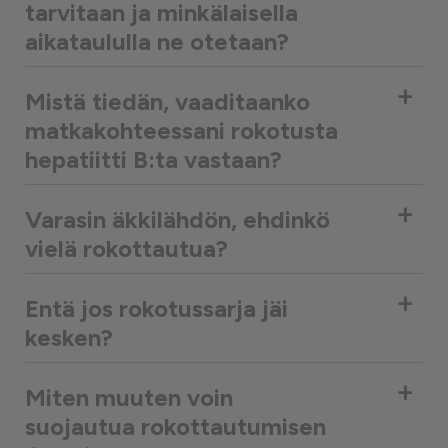
tarvitaan ja minkälaisella
aikataululla ne otetaan?
+
Mistä tiedän, vaaditaanko
matkakohteessani rokotusta
hepatiitti B:ta vastaan?
+
Varasin äkkilähdön, ehdinkö
vielä rokottautua?
+
Entä jos rokotussarja jäi
kesken?
+
Miten muuten voin
suojautua rokottautumisen