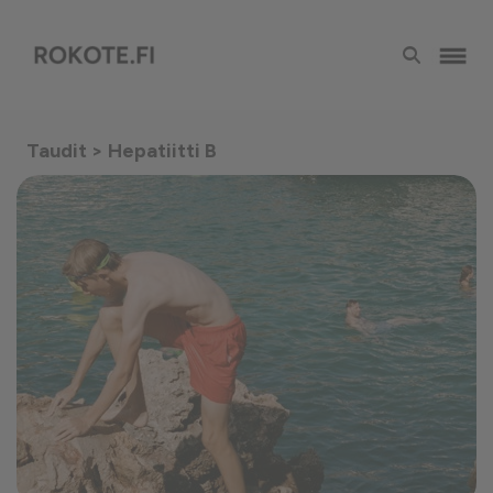
Taudit
> Hepatiitti B