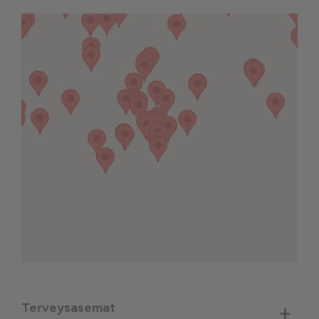
Terveysasemat
+