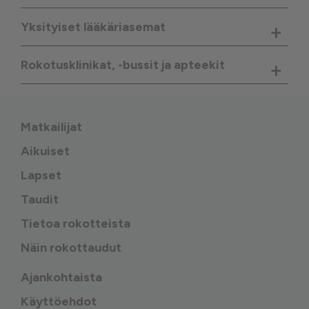
Yksityiset lääkäriasemat
+
Rokotusklinikat, -bussit ja apteekit
+
Matkailijat
Aikuiset
Lapset
Taudit
Tietoa rokotteista
Näin rokottaudut
Ajankohtaista
Käyttöehdot