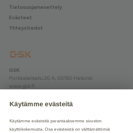
Tietosuojamenettely
Evästeet
Yhteystiedot
GSK
Porkkalankatu 20 A, 00180 Helsinki
www.gsk.fi
Käytämme evästeitä
Kysy tarvittaessa lisätietoja terveydenhuollon
ammattilaiselta. Rokotussuositukset perustuvat
Käytämme evästeitä parantaaksemme sivuston
THL:n
suosituksiin. Maakohtaiset
käyttökokemusta. Osa evästeistä on välttämättömiä