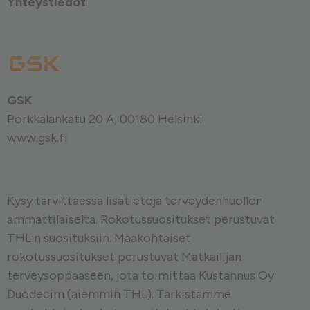
Yhteystiedot
GSK
Porkkalankatu 20 A, 00180 Helsinki
www.gsk.fi
Kysy tarvittaessa lisätietoja terveydenhuollon
ammattilaiselta. Rokotussuositukset perustuvat
THL:n
suosituksiin. Maakohtaiset
rokotussuositukset perustuvat
Matkailijan
terveysoppaaseen
, jota toimittaa Kustannus Oy
Duodecim (aiemmin THL). Tarkistamme