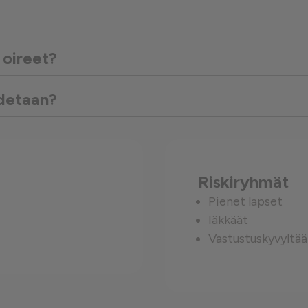
västeet
oireet?
detaan?
Riskiryhmät
Pienet lapset
Iäkkäät
Vastustuskyvyltä