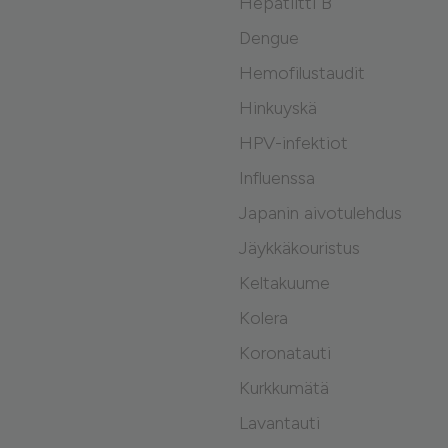
Hepatiitti B
Dengue
Hemofilustaudit
Hinkuyskä
HPV-infektiot
Influenssa
Japanin aivotulehdus
Jäykkäkouristus
Keltakuume
Kolera
Koronatauti
Kurkkumätä
Lavantauti