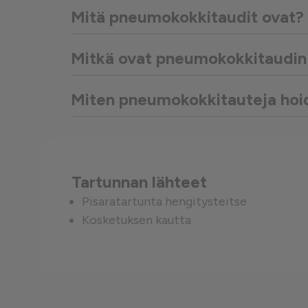
Mitä pneumokokkitaudit ovat?
Suorituskykyä mittaavat e
Mitkä ovat pneumokokkitaudin 
Mainontaan liittyvät evästeet
Miten pneumokokkitauteja hoi
Tartunnan lähteet
Pisaratartunta hengitysteitse
Kosketuksen kautta