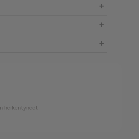
+
❮
+
❮
+
än heikentyneet