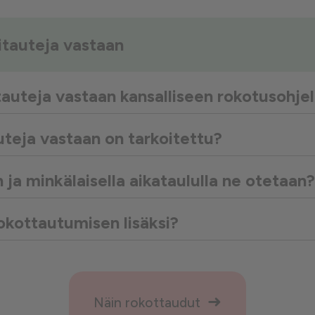
tauteja vastaan
uteja vastaan kansalliseen rokotusohje
teja vastaan on tarkoitettu?
ja minkälaisella aikataululla ne otetaan?
okottautumisen lisäksi?
Näin rokottaudut