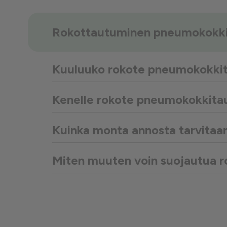
Rokottautuminen pneumokokki
Kuuluuko rokote pneumokokkita
Kenelle rokote pneumokokkitau
Kuinka monta annosta tarvitaan 
Miten muuten voin suojautua r