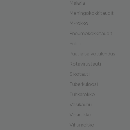
Malaria
Meningokokkitaudit
M-rokko
Pneumokokkitaudit
Polio
Puutiaisaivotulehdus
Rotavirustauti
Sikotauti
Tuberkuloosi
Tuhkarokko
Vesikauhu
Vesirokko
Vihurirokko