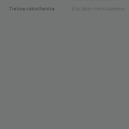
Tietoa rokotteista
Etsi lähin rokotusasema