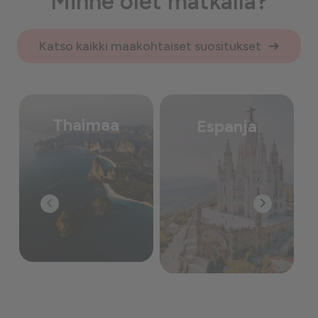
Minne olet matkalla?
Katso kaikki maakohtaiset suositukset
Thaimaa
Espanja