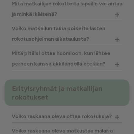
Mitä matkailijan rokotteita lapsille voi antaa
+
ja minkä ikäisenä?
Voiko matkailun takia poikeita lasten
+
rokotusohjelman aikataulusta?
Mitä pitäisi ottaa huomioon, kun lähtee
+
perheen kanssa äkkilähdöllä etelään?
Erityisryhmät ja matkailijan
rokotukset
+
Voiko raskaana oleva ottaa rokotuksia?
Voiko raskaana oleva matkustaa malaria-