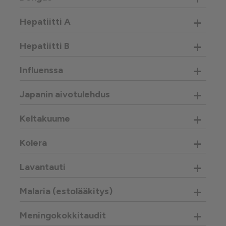
+
Hepatiitti A
+
Hepatiitti B
+
Influenssa
+
Japanin aivotulehdus
+
Keltakuume
+
Kolera
+
Lavantauti
+
Malaria (estolääkitys)
+
Meningokokkitaudit