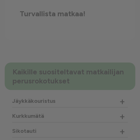
Turvallista matkaa!
Kaikille suositeltavat matkailijan
perusrokotukset
+
Jäykkäkouristus
+
Kurkkumätä
+
Sikotauti