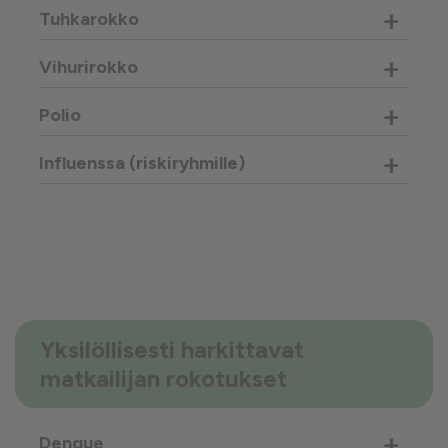
+
Tuhkarokko
+
Vihurirokko
+
Polio
+
Influenssa (riskiryhmille)
Yksilöllisesti harkittavat
matkailijan rokotukset
+
Dengue