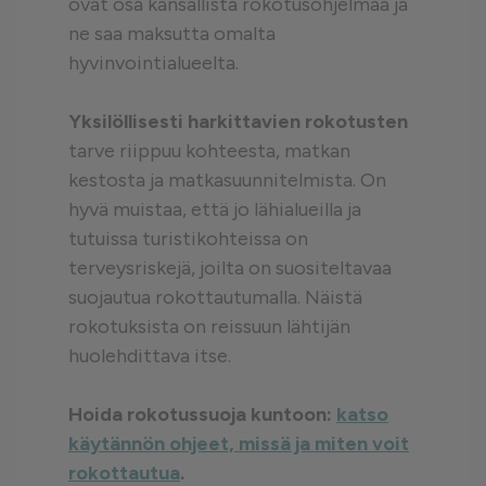
ovat osa kansallista rokotusohjelmaa ja
ne saa maksutta omalta
hyvinvointialueelta.
Yksilöllisesti harkittavien rokotusten
tarve riippuu kohteesta, matkan
kestosta ja matkasuunnitelmista. On
hyvä muistaa, että jo lähialueilla ja
tutuissa turistikohteissa on
terveysriskejä, joilta on suositeltavaa
suojautua rokottautumalla. Näistä
rokotuksista on reissuun lähtijän
huolehdittava itse.
Hoida rokotussuoja kuntoon:
katso
käytännön ohjeet, missä ja miten voit
rokottautua
.