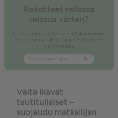
Rokotteet reilassa
reissua varten?
Tarkista, mitä rokotuksia matkakohteeseesi
suositellaan ja
päivitä suojasi hyvissä ajoin
ennen matkaa.
Vältä ikävät
tautituliaiset –
suojaudu matkailijan