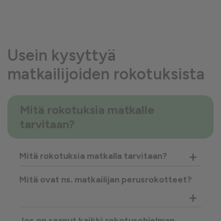
Usein kysyttyä
matkailijoiden rokotuksista
Mitä rokotuksia matkalle
tarvitaan?
+
Mitä rokotuksia matkalla tarvitaan?
Mitä ovat ns. matkailijan perusrokotteet?
+
Jos on saanut kaikki rokotusohjelman