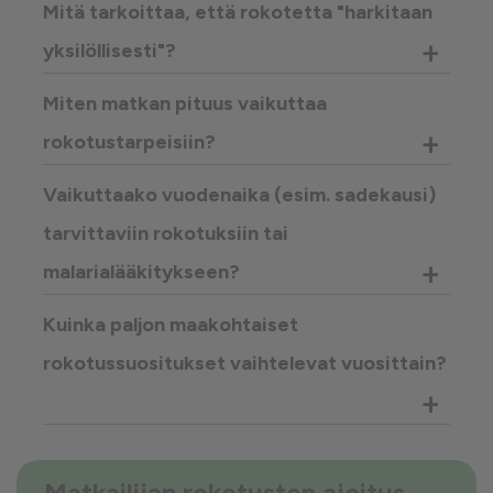
Mitä tarkoittaa, että rokotetta "harkitaan
+
yksilöllisesti"?
Miten matkan pituus vaikuttaa
+
rokotustarpeisiin?
Vaikuttaako vuodenaika (esim. sadekausi)
tarvittaviin rokotuksiin tai
+
malarialääkitykseen?
Kuinka paljon maakohtaiset
rokotussuositukset vaihtelevat vuosittain?
+
Matkailijan rokotusten ajoitus