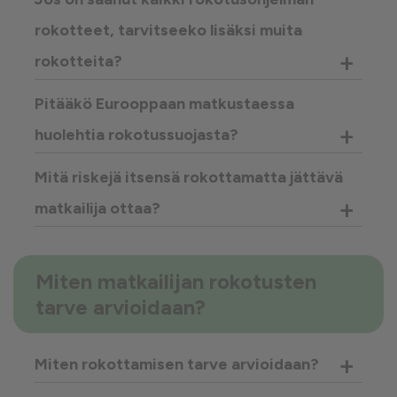
rokotteet, tarvitseeko lisäksi muita
+
rokotteita?
Pitääkö Eurooppaan matkustaessa
+
huolehtia rokotussuojasta?
Mitä riskejä itsensä rokottamatta jättävä
+
matkailija ottaa?
Miten matkailijan rokotusten
tarve arvioidaan?
+
Miten rokottamisen tarve arvioidaan?