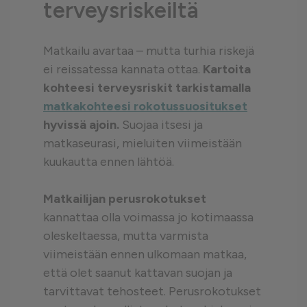
terveysriskeiltä
Matkailu avartaa – mutta turhia riskejä
ei reissatessa kannata ottaa.
Kartoita
kohteesi terveysriskit tarkistamalla
matkakohteesi rokotussuositukset
hyvissä ajoin.
Suojaa itsesi ja
matkaseurasi, mieluiten viimeistään
kuukautta ennen lähtöä.
Matkailijan perusrokotukset
kannattaa olla voimassa jo kotimaassa
oleskeltaessa, mutta varmista
viimeistään ennen ulkomaan matkaa,
että olet saanut kattavan suojan ja
tarvittavat tehosteet. Perusrokotukset