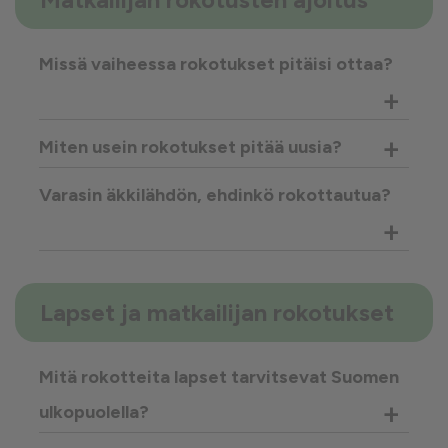
Missä vaiheessa rokotukset pitäisi ottaa?
+
+
Miten usein rokotukset pitää uusia?
Varasin äkkilähdön, ehdinkö rokottautua?
+
Lapset ja matkailijan rokotukset
Mitä rokotteita lapset tarvitsevat Suomen
+
ulkopuolella?