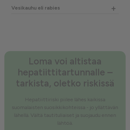
+
Vesikauhu eli rabies
Loma voi altistaa
hepatiittitartunnalle –
tarkista, oletko riskissä
Hepatiittiriski piilee lähes kaikissa
suomalaisten suosikkikohteissa - jo yllättävän
lähellä. Vältä tautituliaiset ja suojaudu ennen
lähtöä.