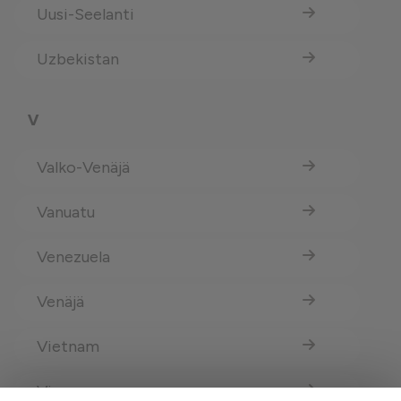
Uusi-Seelanti
Uzbekistan
V
Valko-Venäjä
Vanuatu
Venezuela
Venäjä
Vietnam
Viro