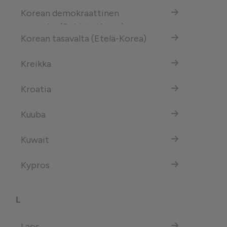
tasavalta
Korean demokraattinen
tasavalta (Pohjois-Korea)
Korean tasavalta (Etelä-Korea)
Kreikka
Kroatia
Kuuba
Kuwait
Kypros
L
Laos