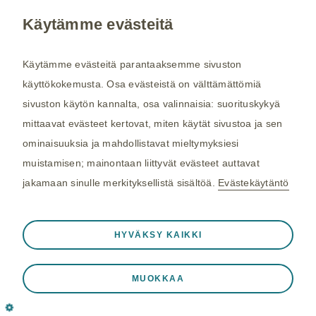
Käytämme evästeitä
W
Käytämme evästeitä parantaaksemme sivuston
Wake
käyttökokemusta. Osa evästeistä on välttämättömiä
sivuston käytön kannalta, osa valinnaisia: suorituskykyä
Wallis ja Futuna
mittaavat evästeet kertovat, miten käytät sivustoa ja sen
ominaisuuksia ja mahdollistavat mieltymyksiesi
X
muistamisen; mainontaan liittyvät evästeet auttavat
jakamaan sinulle merkityksellistä sisältöä.
Evästekäytäntö
Y
Aina aktiivinen
Välttämättömät evästeet
❮
HYVÄKSY KAIKKI
Yhdysvallat (USA)
Välttämättömiä verkkosivuston toiminnalle
kuten istuntotietojen tallennukseen vierailun
MUOKKAA
Yhdysvaltain Neitsytsaaret ja
aikana, eväste- ja tag-asetusten hallintaan
Hawaiji