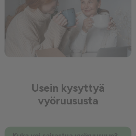
Usein kysyttyä
vyöruususta
Kuka voi sairastua vyöruusuun?