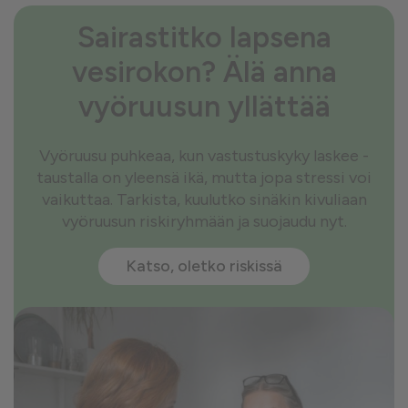
Sairastitko lapsena
vesirokon? Älä anna
vyöruusun yllättää
Vyöruusu puhkeaa, kun vastustuskyky laskee -
taustalla on yleensä ikä, mutta jopa stressi voi
vaikuttaa. Tarkista, kuulutko sinäkin kivuliaan
vyöruusun riskiryhmään ja suojaudu nyt.
Katso, oletko riskissä