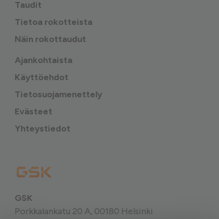
Taudit
Tietoa rokotteista
Näin rokottaudut
Ajankohtaista
Käyttöehdot
Tietosuojamenettely
Evästeet
Yhteystiedot
GSK
Porkkalankatu 20 A, 00180 Helsinki