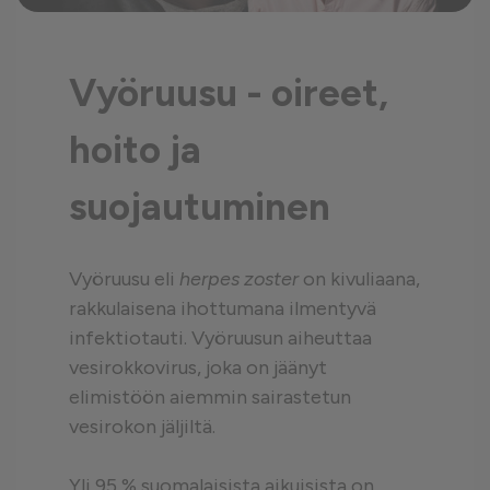
Vyöruusu - oireet,
hoito ja
suojautuminen
Vyöruusu eli
herpes zoster
on kivuliaana,
rakkulaisena ihottumana ilmentyvä
infektiotauti. Vyöruusun aiheuttaa
vesirokkovirus, joka on jäänyt
elimistöön aiemmin sairastetun
vesirokon jäljiltä.
Yli 95 % suomalaisista aikuisista on