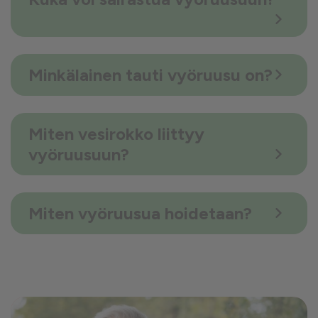
Minkälainen tauti vyöruusu on?
Miten vesirokko liittyy
vyöruusuun?
Miten vyöruusua hoidetaan?