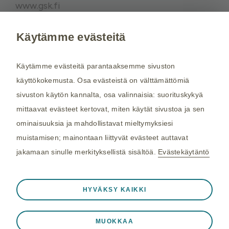
www.gsk.fi
Käytämme evästeitä
Kysy tarvittaessa lisätietoja terveydenhuollon
ammattilaiselta. Rokotussuositukset perustuvat
Käytämme evästeitä parantaaksemme sivuston
THL:n
suosituksiin. Maakohtaiset
käyttökokemusta. Osa evästeistä on välttämättömiä
rokotussuositukset perustuvat
Matkailijan
sivuston käytön kannalta, osa valinnaisia: suorituskykyä
terveysoppaaseen
, jota toimittaa Kustannus Oy
mittaavat evästeet kertovat, miten käytät sivustoa ja sen
Duodecim (aiemmin THL). Tarkistamme
ominaisuuksia ja mahdollistavat mieltymyksiesi
maakohtaiset rokotesuositukset kahdesti
muistamisen; mainontaan liittyvät evästeet auttavat
vuodessa.
jakamaan sinulle merkityksellistä sisältöä.
Evästekäytäntö
©2026 GSK. Kaikki oikeudet pidätetään.
Aina aktiivinen
Välttämättömät evästeet
9/2025 NP-FI-HZX-WCNT-210002
❮
HYVÄKSY KAIKKI
Välttämättömiä verkkosivuston toiminnalle
Viimeisin päivitys 30.01.2026
kuten istuntotietojen tallennukseen vierailun
MUOKKAA