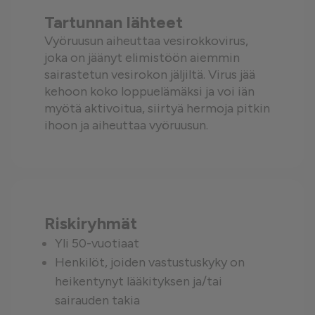
Tartunnan lähteet
Vyöruusun aiheuttaa vesirokkovirus,
joka on jäänyt elimistöön aiemmin
sairastetun vesirokon jäljiltä. Virus jää
kehoon koko loppuelämäksi ja voi iän
myötä aktivoitua, siirtyä hermoja pitkin
ihoon ja aiheuttaa vyöruusun.
Riskiryhmät
Yli 50-vuotiaat
Henkilöt, joiden vastustuskyky on
heikentynyt lääkityksen ja/tai
sairauden takia