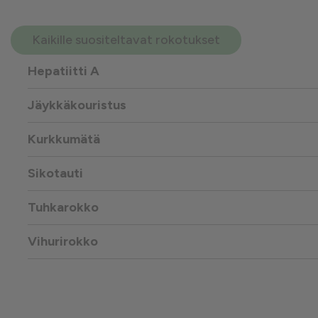
Kaikille suositeltavat rokotukset
Hepatiitti A
Jäykkäkouristus
Kurkkumätä
Sikotauti
Tuhkarokko
Vihurirokko