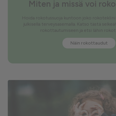
Miten ja missä voi rok
Hoida rokotussuoja kuntoon joko rokoteklinikal
julkisella terveysasemalla. Katso tästä selke
rokottautumiseen ja etsi lähin roko
Näin rokottaudut