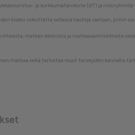
ykkäkouristus- ja kurkkumätärokote (dT) ja riskiryhmillä
västeet
en lisäksi rokotteita sellaisia tauteja vastaan, joihin s
kohteesta, matkan kestosta ja matkasuunnitelmista sekä m
nnen matkaa sekä tarkistaa muut terveyden kannalta tär
kset