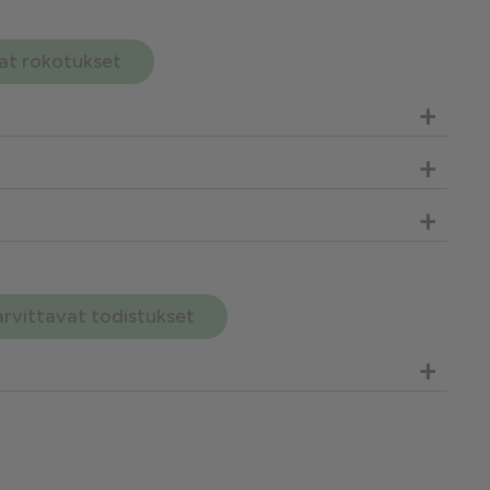
avat rokotukset
+
+
+
arvittavat todistukset
+