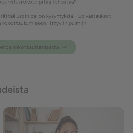
kouristusrokote pitää tehostaa?
ättää usein paljon kysymyksiä - lue vastaukset
n rokottautumiseen liittyviin pulmiin.
ietoa rokottautumisesta
udeista