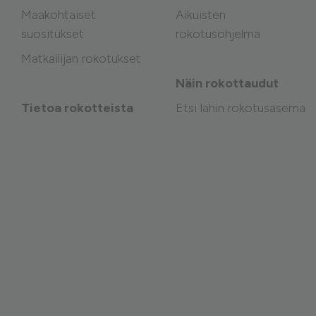
Maakohtaiset
Aikuisten
suositukset
rokotusohjelma
Matkailijan rokotukset
Näin rokottaudut
Tietoa rokotteista
Etsi lähin rokotusasema