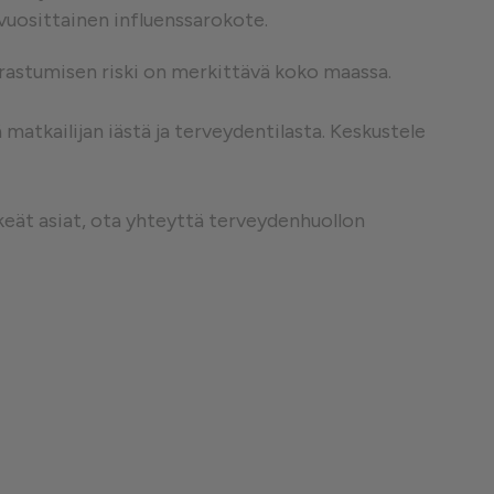
 vuosittainen influenssarokote.
❮
airastumisen riski on merkittävä koko maassa.
atkailijan iästä ja terveydentilasta. Keskustele
❮
keät asiat, ota yhteyttä terveydenhuollon