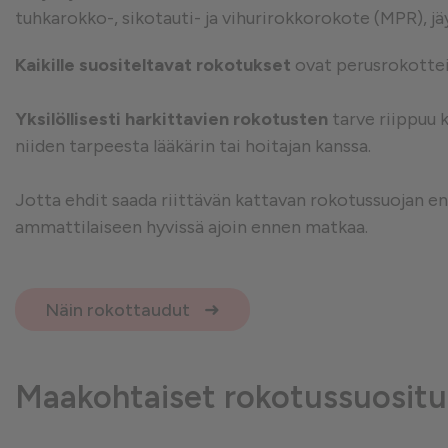
tuhkarokko-, sikotauti- ja vihurirokkorokote (MPR), jä
Suorituskykyä mittaavat e
Kaikille suositeltavat rokotukset
ovat perusrokotteid
Yksilöllisesti harkittavien rokotusten
tarve riippuu 
Mainontaan liittyvät evästeet
niiden tarpeesta lääkärin tai hoitajan kanssa.
Jotta ehdit saada riittävän kattavan rokotussuojan e
ammattilaiseen hyvissä ajoin ennen matkaa.
Näin rokottaudut
Maakohtaiset rokotussuositu