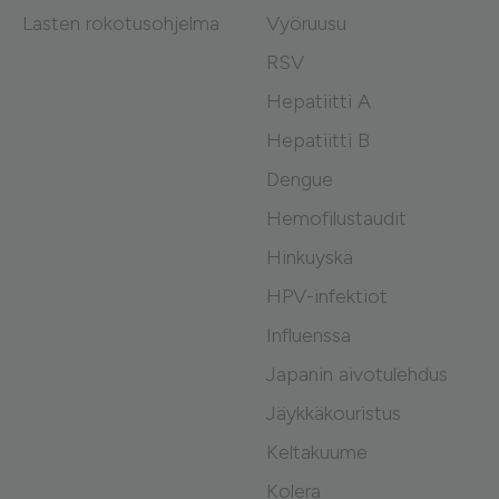
Lasten rokotusohjelma
Vyöruusu
RSV
Hepatiitti A
Hepatiitti B
Dengue
Hemofilustaudit
Hinkuyskä
HPV-infektiot
Influenssa
Japanin aivotulehdus
Jäykkäkouristus
Keltakuume
Kolera