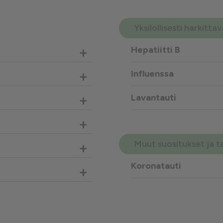
Yksilöllisesti harkitt
+
Hepatiitti B
+
Influenssa
+
Lavantauti
+
Muut suositukset ja t
+
Koronatauti
+