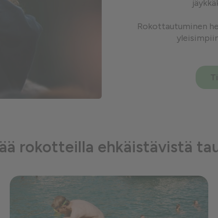
jäykkä
Rokottautuminen her
yleisimpii
T
sää rokotteilla ehkäistävistä ta