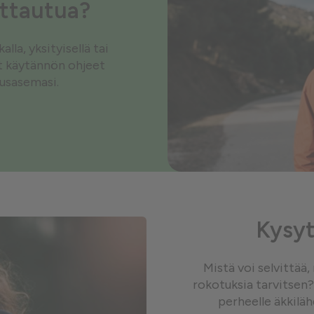
ottautua?
la, yksityisellä tai
ät käytännön ohjeet
tusasemasi.
Kysyt
Mistä voi selvittää
rokotuksia tarvitsen?
perheelle äkkilä