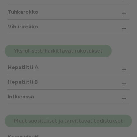
+
Tuhkarokko
+
Vihurirokko
Yksilöllisesti harkittavat rokotukset
+
Hepatiitti A
+
Hepatiitti B
+
Influenssa
Muut suositukset ja tarvittavat todistukset