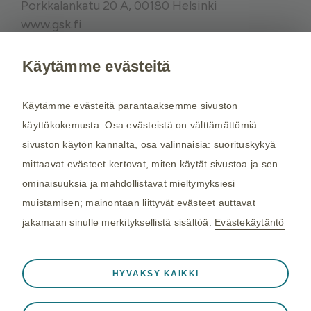
Porkkalankatu 20 A, 00180 Helsinki
www.gsk.fi
Käytämme evästeitä
Kysy tarvittaessa lisätietoja terveydenhuollon
ammattilaiselta. Rokotussuositukset perustuvat
Käytämme evästeitä parantaaksemme sivuston
THL:n
suosituksiin. Maakohtaiset
käyttökokemusta. Osa evästeistä on välttämättömiä
rokotussuositukset perustuvat
Matkailijan
sivuston käytön kannalta, osa valinnaisia: suorituskykyä
terveysoppaaseen
, jota toimittaa Kustannus Oy
mittaavat evästeet kertovat, miten käytät sivustoa ja sen
Duodecim (aiemmin THL). Tarkistamme
ominaisuuksia ja mahdollistavat mieltymyksiesi
maakohtaiset rokotesuositukset kahdesti
muistamisen; mainontaan liittyvät evästeet auttavat
vuodessa.
jakamaan sinulle merkityksellistä sisältöä.
Evästekäytäntö
©2026 GSK. Kaikki oikeudet pidätetään.
Aina aktiivinen
Välttämättömät evästeet
04/2024, NP-FI-TVX-WCNT-210005
❮
HYVÄKSY KAIKKI
Välttämättömiä verkkosivuston toiminnalle
Viimeisin päivitys 25.03.2025