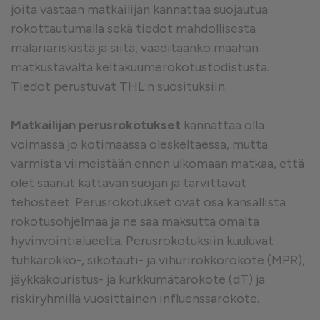
joita vastaan matkailijan kannattaa suojautua
rokottautumalla sekä tiedot mahdollisesta
malariariskistä ja siitä, vaaditaanko maahan
matkustavalta keltakuumerokotustodistusta.
Tiedot perustuvat THL:n suosituksiin.
Matkailijan perusrokotukset
kannattaa olla
voimassa jo kotimaassa oleskeltaessa, mutta
varmista viimeistään ennen ulkomaan matkaa, että
olet saanut kattavan suojan ja tarvittavat
tehosteet. Perusrokotukset ovat osa kansallista
rokotusohjelmaa ja ne saa maksutta omalta
hyvinvointialueelta. Perusrokotuksiin kuuluvat
tuhkarokko-, sikotauti- ja vihurirokkorokote (MPR),
jäykkäkouristus- ja kurkkumätärokote (dT) ja
riskiryhmillä vuosittainen influenssarokote.