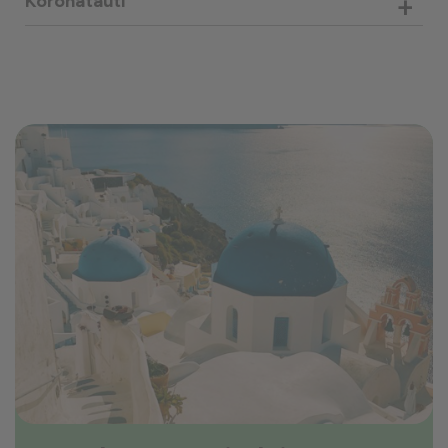
+
Koronatauti