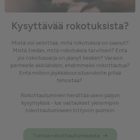
Kysyttävää rokotuksista?
Mistä voi selvittää, mitä rokotuksia on saanut?
Mistä tiedän, mitä rokotuksia tarvitsen? Entä
jos rokotussarja on jäänyt kesken? Varasin
perheelle äkkilähdön, ehdimmekö rokottautua?
Entä milloin jäykkäkouristusrokote pitää
tehostaa?
Rokottautuminen herättää usein paljon
kysymyksiä - lue vastaukset yleisimpiin
rokottautumiseen liittyviin pulmiin.
Tietoa rokottautumisesta