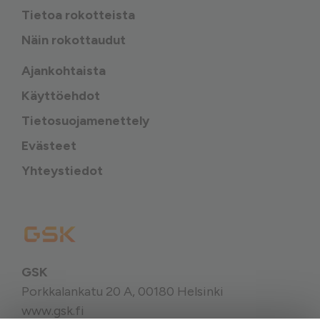
Tietoa rokotteista
Näin rokottaudut
Ajankohtaista
Käyttöehdot
Tietosuojamenettely
Evästeet
Yhteystiedot
GSK
Porkkalankatu 20 A, 00180 Helsinki
www.gsk.fi