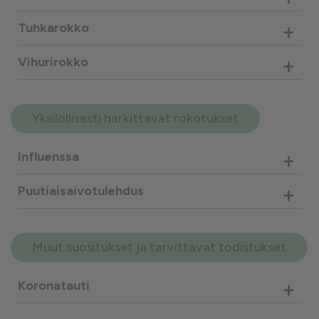
+
Tuhkarokko
+
Vihurirokko
Yksilöllisesti harkittavat rokotukset
+
Influenssa
+
Puutiaisaivotulehdus
Muut suositukset ja tarvittavat todistukset
+
Koronatauti