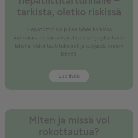
hepatiittitartunnalle –
tarkista, oletko riskissä
Hepatiittiriski piilee lähes kaikissa
suomalaisten suosikkikohteissa - jo yllättävän
lähellä. Vältä tautituliaiset ja suojaudu ennen
lähtöä.
Lue lisää
Miten ja missä voi
rokottautua?