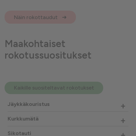
Näin rokottaudut
Maakohtaiset
rokotussuositukset
Kaikille suositeltavat rokotukset
+
Jäykkäkouristus
+
Kurkkumätä
+
Sikotauti