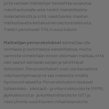
joita vastaan matkailijan kannattaa suojautua
rokottautumalla sekä tiedot mahdollisesta
malariariskistä ja siitä, vaaditaanko maahan
matkustavalta keltakuumerokotustodistusta.
Tiedot perustuvat THL:n suosituksiin.
Matkailijan perusrokotukset
kannattaa olla
voimassa jo kotimaassa oleskeltaessa, mutta
varmista viimeistään ennen ulkomaan matkaa, että
olet saanut kattavan suojan ja tarvittavat
tehosteet. Perusrokotukset ovat osa kansallista
rokotusohjelmaa ja ne saa maksutta omalta
hyvinvointialueelta. Perusrokotuksiin kuuluvat
tuhkarokko-, sikotauti- ja vihurirokkorokote (MPR),
jäykkäkouristus- ja kurkkumätärokote (dT) ja
riskiryhmillä vuosittainen influenssarokote.