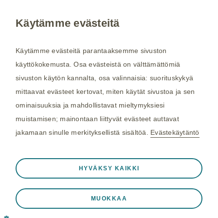
Käytämme evästeitä
Kysy tarvittaessa lisätietoja terveydenhuollon
ammattilaiselta. Rokotussuositukset perustuvat
Käytämme evästeitä parantaaksemme sivuston
THL:n
suosituksiin. Maakohtaiset
käyttökokemusta. Osa evästeistä on välttämättömiä
rokotussuositukset perustuvat
Matkailijan
sivuston käytön kannalta, osa valinnaisia: suorituskykyä
terveysoppaaseen
, jota toimittaa Kustannus Oy
mittaavat evästeet kertovat, miten käytät sivustoa ja sen
Duodecim (aiemmin THL). Tarkistamme
ominaisuuksia ja mahdollistavat mieltymyksiesi
maakohtaiset rokotesuositukset kahdesti
muistamisen; mainontaan liittyvät evästeet auttavat
vuodessa.
jakamaan sinulle merkityksellistä sisältöä.
Evästekäytäntö
©2026 GSK. Kaikki oikeudet pidätetään.
Aina aktiivinen
Välttämättömät evästeet
04/2024, NP-FI-TVX-WCNT-210005
❮
HYVÄKSY KAIKKI
Välttämättömiä verkkosivuston toiminnalle
Viimeisin päivitys 25.03.2025
kuten istuntotietojen tallennukseen vierailun
MUOKKAA
aikana, eväste- ja tag-asetusten hallintaan