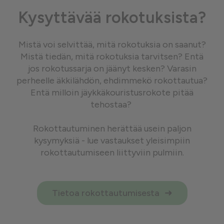
Kysyttävää rokotuksista?
Mistä voi selvittää, mitä rokotuksia on saanut?
Mistä tiedän, mitä rokotuksia tarvitsen? Entä
jos rokotussarja on jäänyt kesken? Varasin
perheelle äkkilähdön, ehdimmekö rokottautua?
Entä milloin jäykkäkouristusrokote pitää
tehostaa?
Rokottautuminen herättää usein paljon
kysymyksiä - lue vastaukset yleisimpiin
rokottautumiseen liittyviin pulmiin.
Tietoa rokottautumisesta