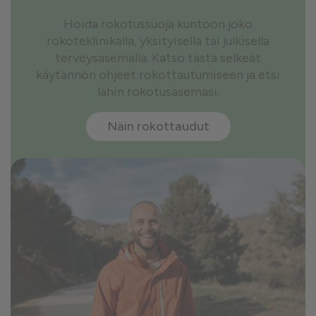
Hoida rokotussuoja kuntoon joko
rokoteklinikalla, yksityisellä tai julkisella
terveysasemalla. Katso tästä selkeät
käytännön ohjeet rokottautumiseen ja etsi
lähin rokotusasemasi.
Näin rokottaudut