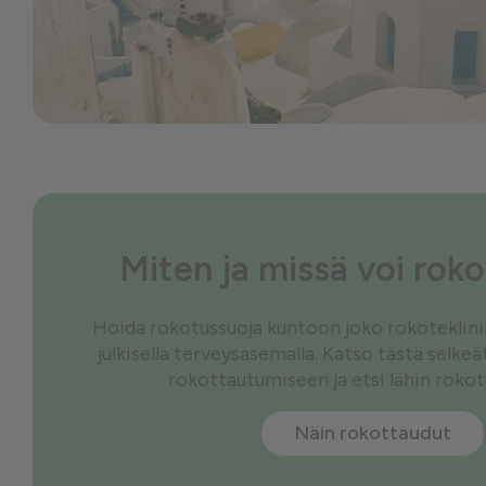
Miten ja missä voi rok
Hoida rokotussuoja kuntoon joko rokoteklinikal
julkisella terveysasemalla. Katso tästä selke
rokottautumiseen ja etsi lähin roko
Näin rokottaudut