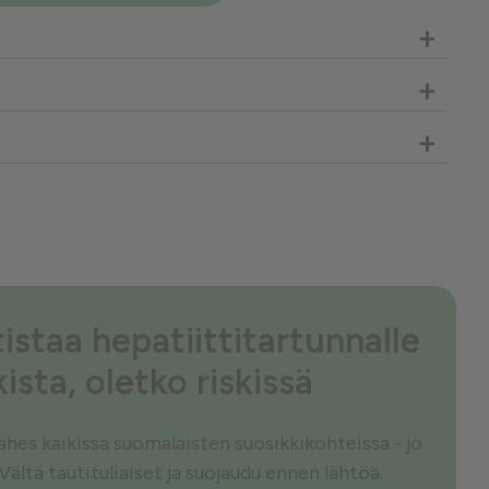
+
+
+
istaa hepatiittitartunnalle
kista, oletko riskissä
 lähes kaikissa suomalaisten suosikkikohteissa - jo
 Vältä tautituliaiset ja suojaudu ennen lähtöä.