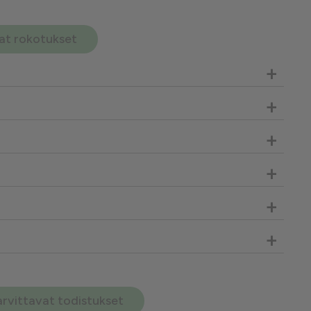
avat rokotukset
+
+
+
+
+
+
arvittavat todistukset