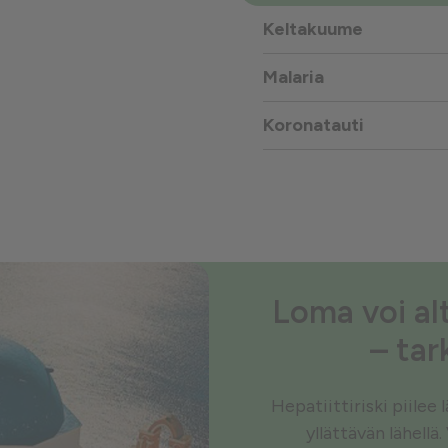
Keltakuume
Malaria
Koronatauti
Loma voi alt
– tar
Hepatiittiriski piilee
yllättävän lähellä.