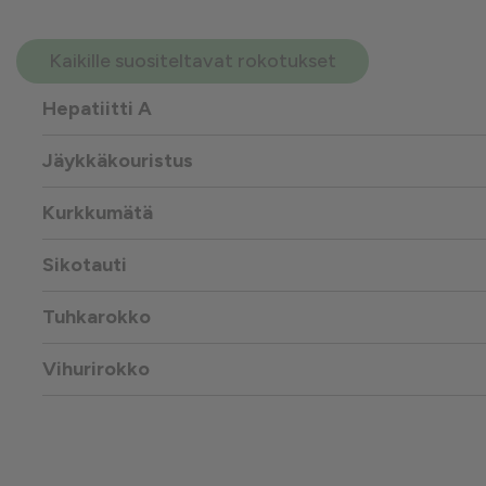
Kaikille suositeltavat rokotukset
Hepatiitti A
Jäykkäkouristus
Kurkkumätä
Sikotauti
Tuhkarokko
Vihurirokko