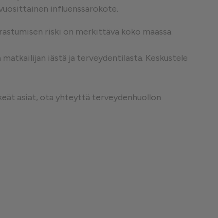
 vuosittainen influenssarokote.
❮
airastumisen riski on merkittävä koko maassa.
atkailijan iästä ja terveydentilasta. Keskustele
❮
keät asiat, ota yhteyttä terveydenhuollon