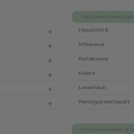
Yksilöllisesti harkitt
+
Hepatiitti B
+
Influenssa
+
Keltakuume
+
Kolera
+
Lavantauti
+
Meningokokkitaudit
Muut suositukset ja t