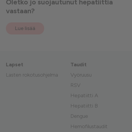
Oletko jo suojautunut hepatiittia
vastaan?
Lue lisää
Lapset
Taudit
Lasten rokotusohjelma
Vyöruusu
RSV
Hepatiitti A
Hepatiitti B
Dengue
Hemofilustaudit