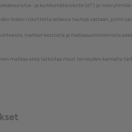
ykkäkouristus- ja kurkkumätärokote (dT) ja riskiryhmillä
västeet
en lisäksi rokotteita sellaisia tauteja vastaan, joihin s
kohteesta, matkan kestosta ja matkasuunnitelmista sekä m
nnen matkaa sekä tarkistaa muut terveyden kannalta tär
kset