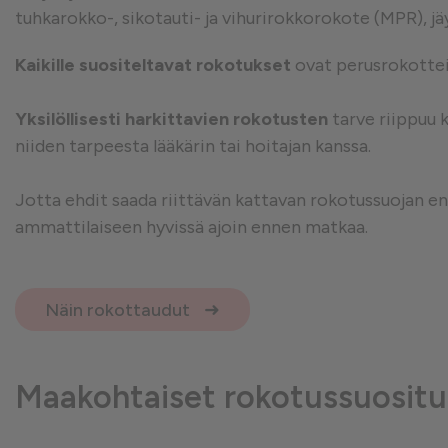
tuhkarokko-, sikotauti- ja vihurirokkorokote (MPR), jä
Suorituskykyä mittaavat e
Kaikille suositeltavat rokotukset
ovat perusrokotteid
Yksilöllisesti harkittavien rokotusten
tarve riippuu 
Mainontaan liittyvät evästeet
niiden tarpeesta lääkärin tai hoitajan kanssa.
Jotta ehdit saada riittävän kattavan rokotussuojan e
ammattilaiseen hyvissä ajoin ennen matkaa.
Näin rokottaudut
Maakohtaiset rokotussuositu