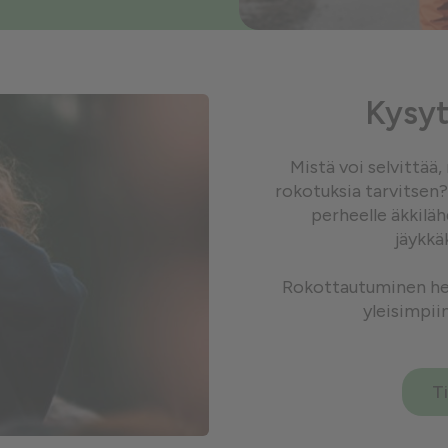
Kysyt
Mistä voi selvittää
rokotuksia tarvitsen?
perheelle äkkilä
jäykkä
Rokottautuminen her
yleisimpii
T