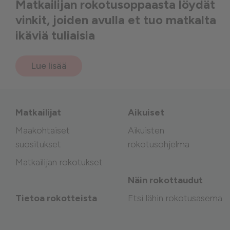
Matkailijan rokotusoppaasta löydät
vinkit, joiden avulla et tuo matkalta
ikäviä tuliaisia
Lue lisää
Matkailijat
Aikuiset
Maakohtaiset
Aikuisten
suositukset
rokotusohjelma
Matkailijan rokotukset
Näin rokottaudut
Tietoa rokotteista
Etsi lähin rokotusasema