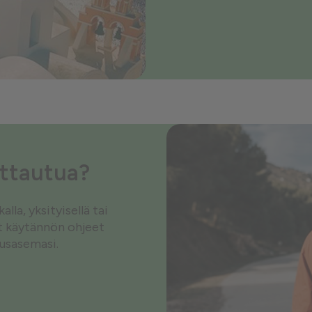
ottautua?
la, yksityisellä tai
ät käytännön ohjeet
tusasemasi.