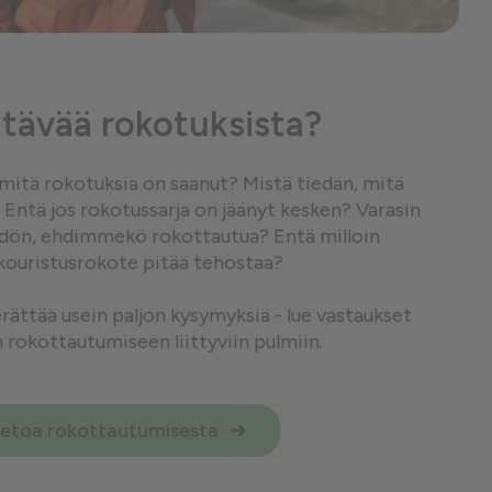
tävää rokotuksista?
, mitä rokotuksia on saanut? Mistä tiedän, mitä
 Entä jos rokotussarja on jäänyt kesken? Varasin
hdön, ehdimmekö rokottautua? Entä milloin
kouristusrokote pitää tehostaa?
ättää usein paljon kysymyksiä - lue vastaukset
n rokottautumiseen liittyviin pulmiin.
ietoa rokottautumisesta