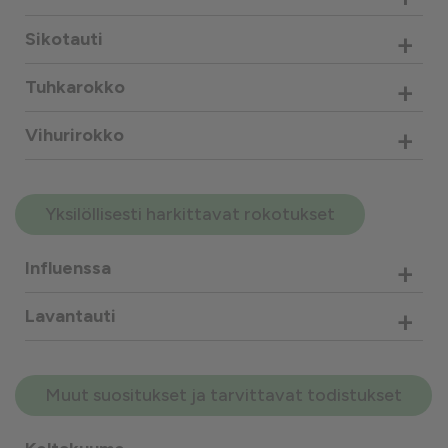
+
Sikotauti
+
Tuhkarokko
+
Vihurirokko
Yksilöllisesti harkittavat rokotukset
+
Influenssa
+
Lavantauti
Muut suositukset ja tarvittavat todistukset