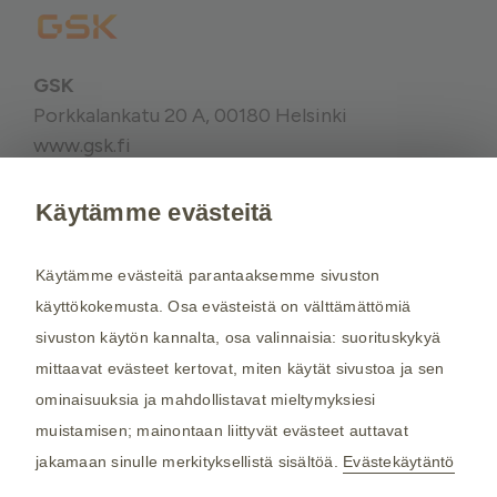
GSK
Porkkalankatu 20 A, 00180 Helsinki
www.gsk.fi
Käytämme evästeitä
Kysy tarvittaessa lisätietoja terveydenhuollon
ammattilaiselta. Rokotussuositukset perustuvat
Käytämme evästeitä parantaaksemme sivuston
THL:n
suosituksiin. Maakohtaiset
käyttökokemusta. Osa evästeistä on välttämättömiä
rokotussuositukset perustuvat
Matkailijan
sivuston käytön kannalta, osa valinnaisia: suorituskykyä
terveysoppaaseen
, jota toimittaa Kustannus Oy
mittaavat evästeet kertovat, miten käytät sivustoa ja sen
Duodecim (aiemmin THL). Tarkistamme
ominaisuuksia ja mahdollistavat mieltymyksiesi
maakohtaiset rokotesuositukset kahdesti
muistamisen; mainontaan liittyvät evästeet auttavat
vuodessa.
jakamaan sinulle merkityksellistä sisältöä.
Evästekäytäntö