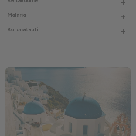
+
Keltakuume
+
Malaria
+
Koronatauti