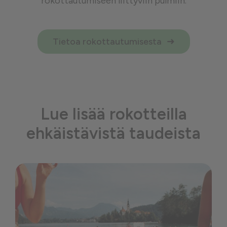
rokottautumiseen liittyviin pulmiin.
Tietoa rokottautumisesta
Lue lisää rokotteilla
ehkäistävistä taudeista