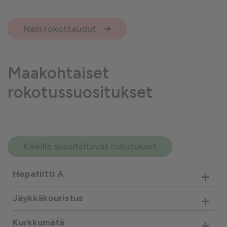
Näin rokottaudut
Maakohtaiset
rokotussuositukset
Kaikille suositeltavat rokotukset
+
Hepatiitti A
+
Jäykkäkouristus
+
Kurkkumätä