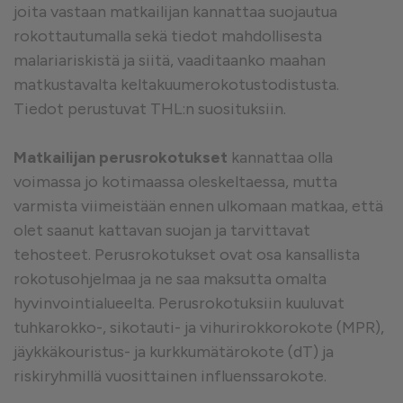
joita vastaan matkailijan kannattaa suojautua
rokottautumalla sekä tiedot mahdollisesta
malariariskistä ja siitä, vaaditaanko maahan
matkustavalta keltakuumerokotustodistusta.
Tiedot perustuvat THL:n suosituksiin.
Matkailijan perusrokotukset
kannattaa olla
voimassa jo kotimaassa oleskeltaessa, mutta
varmista viimeistään ennen ulkomaan matkaa, että
olet saanut kattavan suojan ja tarvittavat
tehosteet. Perusrokotukset ovat osa kansallista
rokotusohjelmaa ja ne saa maksutta omalta
hyvinvointialueelta. Perusrokotuksiin kuuluvat
tuhkarokko-, sikotauti- ja vihurirokkorokote (MPR),
jäykkäkouristus- ja kurkkumätärokote (dT) ja
riskiryhmillä vuosittainen influenssarokote.