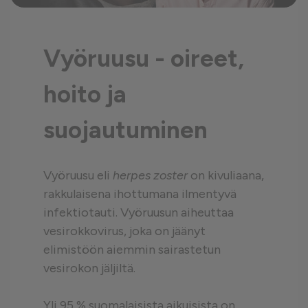
Vyöruusu - oireet,
hoito ja
suojautuminen
Vyöruusu eli
herpes zoster
on kivuliaana,
rakkulaisena ihottumana ilmentyvä
infektiotauti. Vyöruusun aiheuttaa
vesirokkovirus, joka on jäänyt
elimistöön aiemmin sairastetun
vesirokon jäljiltä.
Yli 95 % suomalaisista aikuisista on