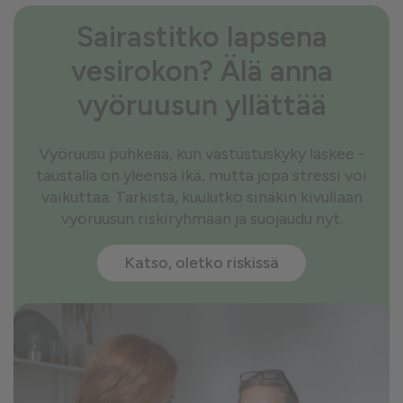
Sairastitko lapsena
vesirokon? Älä anna
vyöruusun yllättää
Vyöruusu puhkeaa, kun vastustuskyky laskee -
taustalla on yleensä ikä, mutta jopa stressi voi
vaikuttaa. Tarkista, kuulutko sinäkin kivuliaan
vyöruusun riskiryhmään ja suojaudu nyt.
Katso, oletko riskissä