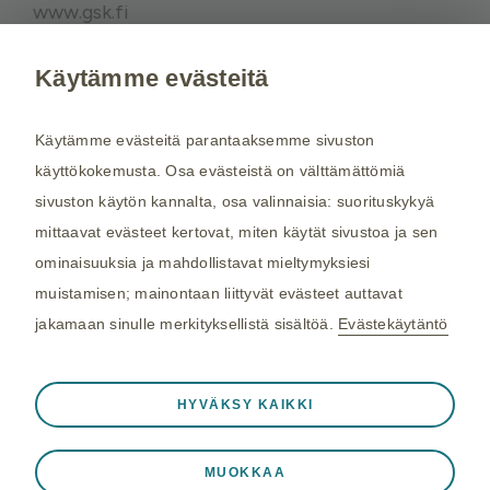
www.gsk.fi
Käytämme evästeitä
Kysy tarvittaessa lisätietoja terveydenhuollon
ammattilaiselta. Rokotussuositukset perustuvat
Käytämme evästeitä parantaaksemme sivuston
THL:n
suosituksiin. Maakohtaiset
käyttökokemusta. Osa evästeistä on välttämättömiä
rokotussuositukset perustuvat
Matkailijan
sivuston käytön kannalta, osa valinnaisia: suorituskykyä
terveysoppaaseen
, jota toimittaa Kustannus Oy
mittaavat evästeet kertovat, miten käytät sivustoa ja sen
Duodecim (aiemmin THL). Tarkistamme
ominaisuuksia ja mahdollistavat mieltymyksiesi
maakohtaiset rokotesuositukset kahdesti
muistamisen; mainontaan liittyvät evästeet auttavat
vuodessa.
jakamaan sinulle merkityksellistä sisältöä.
Evästekäytäntö
©2026 GSK. Kaikki oikeudet pidätetään.
Aina aktiivinen
Välttämättömät evästeet
9/2025 NP-FI-HZX-WCNT-210002
❮
HYVÄKSY KAIKKI
Välttämättömiä verkkosivuston toiminnalle
Viimeisin päivitys 30.01.2026
kuten istuntotietojen tallennukseen vierailun
MUOKKAA