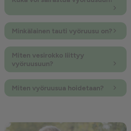
Minkälainen tauti vyöruusu on?
Miten vesirokko liittyy
vyöruusuun?
Miten vyöruusua hoidetaan?