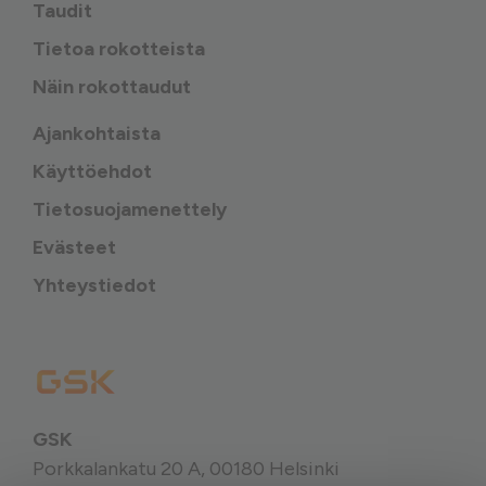
Taudit
Tietoa rokotteista
Näin rokottaudut
Ajankohtaista
Käyttöehdot
Tietosuojamenettely
Evästeet
Yhteystiedot
GSK
Porkkalankatu 20 A, 00180 Helsinki