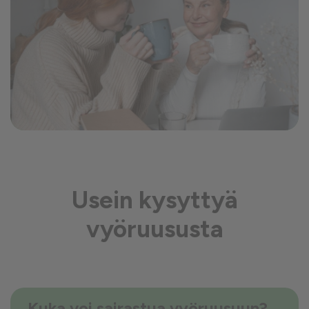
Usein kysyttyä
vyöruususta
Kuka voi sairastua vyöruusuun?