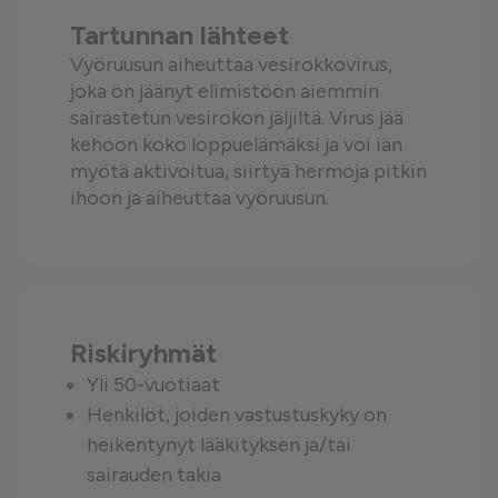
Tartunnan lähteet
Vyöruusun aiheuttaa vesirokkovirus,
joka on jäänyt elimistöön aiemmin
sairastetun vesirokon jäljiltä. Virus jää
kehoon koko loppuelämäksi ja voi iän
myötä aktivoitua, siirtyä hermoja pitkin
ihoon ja aiheuttaa vyöruusun.
Riskiryhmät
Yli 50-vuotiaat
Henkilöt, joiden vastustuskyky on
heikentynyt lääkityksen ja/tai
sairauden takia