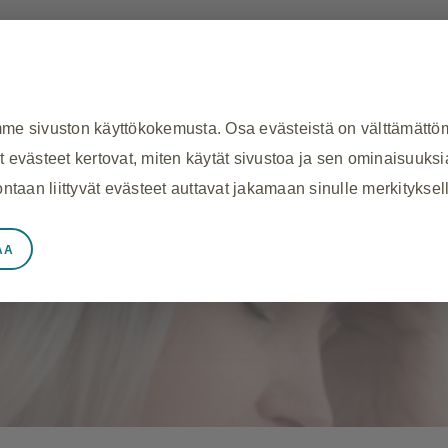
Lapset
Taudit
Ajankohtaista
Näin ro
e sivuston käyttökokemusta. Osa evästeistä on välttämättöm
uisena kivuliaan yllätyksen – kuulutko riskiryhmään?
t evästeet kertovat, miten käytät sivustoa ja sen ominaisuuksi
aan liittyvät evästeet auttavat jakamaan sinulle merkityksell
AA
ät evästeet
oiminnalle kuten istuntotietojen tallennukseen vierailu
on suojaamiseen. Lisäksi osa evästeistä liittyy toimiin, 
n yksityisyysasetusten määrittäminen, kirjautuminen ta
 tai hälyttämään sinua näistä evästeistä, mutta jotkut s
enna henkilökohtaisesti tunnistettavaa tietoa.