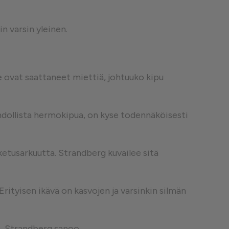
n varsin yleinen.
 ovat saattaneet miettiä, johtuuko kipu
mahdollista hermokipua, on kyse todennäköisesti
sketusarkuutta. Strandberg kuvailee sitä
rityisen ikävä on kasvojen ja varsinkin silmän
a, Strandberg sanoo.