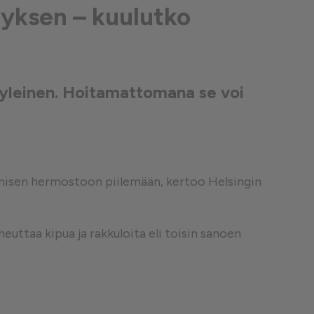
ätyksen – kuulutko
❮
n yleinen. Hoitamattomana se voi
❮
 ihmisen hermostoon piilemään, kertoo Helsingin
iheuttaa kipua ja rakkuloita eli toisin sanoen