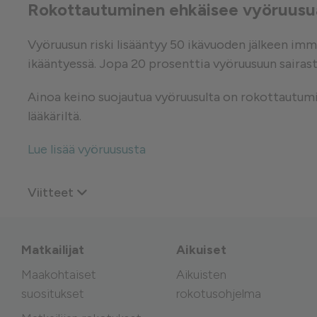
Rokottautuminen ehkäisee vyöruusu
Vyöruusun riski lisääntyy 50 ikävuoden jälkeen im
ikääntyessä. Jopa 20 prosenttia vyöruusuun sairastu
Ainoa keino suojautua vyöruusulta on rokottautumine
lääkäriltä.
Lue lisää vyöruususta
Viitteet
Matkailijat
Aikuiset
Maakohtaiset
Aikuisten
suositukset
rokotusohjelma