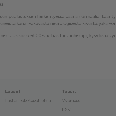
a
muunipuolustuksen heikentyessä osana normaalia ikäänty
neista kärsii vakavasta neurologisesta kivusta, joka voi 
n. Jos siis olet 50-vuotias tai vanhempi, kysy lisää vyö
Lapset
Taudit
Lasten rokotusohjelma
Vyöruusu
RSV