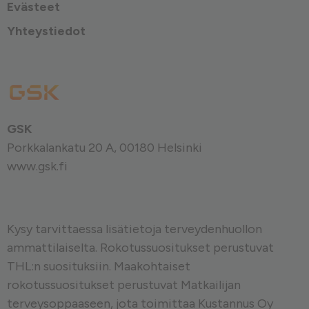
Evästeet
Yhteystiedot
GSK
Porkkalankatu 20 A, 00180 Helsinki
www.gsk.fi
Kysy tarvittaessa lisätietoja terveydenhuollon
ammattilaiselta. Rokotussuositukset perustuvat
THL:n
suosituksiin. Maakohtaiset
rokotussuositukset perustuvat
Matkailijan
terveysoppaaseen
, jota toimittaa Kustannus Oy