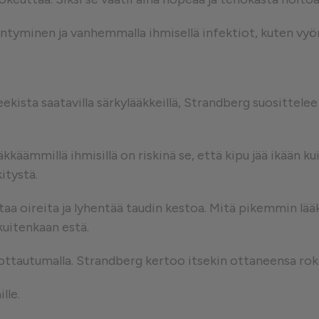
äntyminen ja vanhemmalla ihmisellä infektiot, kuten vyöru
kista saatavilla särkylääkkeillä, Strandberg suosittelee 
kkäämmillä ihmisillä on riskinä se, että kipu jää ikään ku
itystä.
taa oireita ja lyhentää taudin kestoa. Mitä pikemmin lää
kuitenkaan estä.
ottautumalla. Strandberg kertoo itsekin ottaneensa ro
lle.