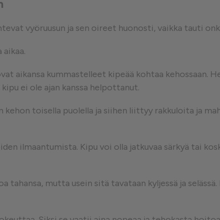
n
at vyöruusun ja sen oireet huonosti, vaikka tauti onki
 aikaa.
ovat aikansa kummastelleet kipeää kohtaa kehossaan. He
n kipu ei ole ajan kanssa helpottanut.
 kehon toisella puolella ja siihen liittyy rakkuloita ja 
iden ilmaantumista. Kipu voi olla jatkuvaa särkyä tai ko
tahansa, mutta usein sitä tavataan kyljessä ja selässä. E
okeuttaa. Siksi se vaatii aina nopeaa ja tehokasta hoito