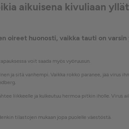
ikia aikuisena kivuliaan yll
västeet
n oireet huonosti, vaikka tauti on varsi
 tapauksessa voit saada myös vyöruusun.
äinen ja sitä vanhempi. Vaikka rokko paranee, jää virus
ndberg.
ähtee liikkeelle ja kulkeutuu hermoa pitkin iholle. Virus a
denkin tilastojen mukaan jopa puolelle väestöstä.