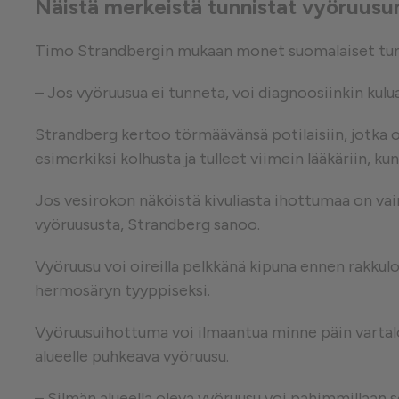
Näistä merkeistä tunnistat vyöruusu
Timo Strandbergin mukaan monet suomalaiset tuntev
– Jos vyöruusua ei tunneta, voi diagnoosiinkin kulua
Strandberg kertoo törmäävänsä potilaisiin, jotka 
esimerkiksi kolhusta ja tulleet viimein lääkäriin, ku
Jos vesirokon näköistä kivuliasta ihottumaa on vain
vyöruususta, Strandberg sanoo.
Vyöruusu voi oireilla pelkkänä kipuna ennen rakkulo
hermosäryn tyyppiseksi.
Vyöruusuihottuma voi ilmaantua minne päin vartaloa 
alueelle puhkeava vyöruusu.
– Silmän alueella oleva vyöruusu voi pahimmillaan s