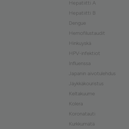
Hepatiitti A
Hepatiitti B
Dengue
Hemofilustaudit
Hinkuyskä
HPV-infektiot
Influenssa
Japanin aivotulehdus
Jäykkäkouristus
Keltakuume
Kolera
Koronatauti
Kurkkumätä