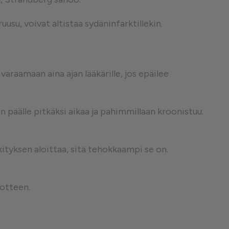
usu, voivat altistaa sydäninfarktillekin.
varaamaan aina ajan lääkärille, jos epäilee
in päälle pitkäksi aikaa ja pahimmillaan kroonistuu.
kityksen aloittaa, sitä tehokkaampi se on.
kotteen.