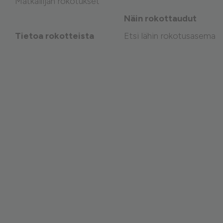
Matkailijan rokotukset
Näin rokottaudut
Tietoa rokotteista
Etsi lähin rokotusasema