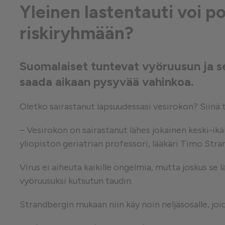
Yleinen lastentauti voi po
Suorituskykyä mittaavat e
riskiryhmään?
Mainontaan liittyvät evästeet
Suomalaiset tuntevat vyöruusun ja se
saada aikaan pysyvää vahinkoa.
Oletko sairastanut lapsuudessasi vesirokon? Siinä
– Vesirokon on sairastanut lähes jokainen keski-ik
yliopiston geriatrian professori, lääkäri Timo Stra
Virus ei aiheuta kaikille ongelmia, mutta joskus se l
vyöruusuksi kutsutun taudin.
Strandbergin mukaan niin käy noin neljäsosalle, joi