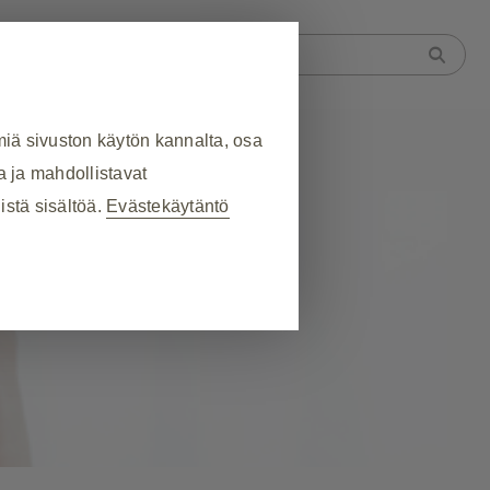
kottaudut
iä sivuston käytön kannalta, osa
a ja mahdollistavat
istä sisältöä.
Evästekäytäntö
❮
n aikana, eväste- ja tag-
joita teet ja jotka ovat
i lomakkeiden täyttäminen.
ivuston osat eivät tällöin