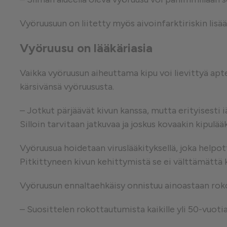
Vyöruusuun on liitetty myös aivoinfarktiriskin lisä
Vyöruusu on lääkäriasia
Vaikka vyöruusun aiheuttama kipu voi lievittyä aptee
kärsivänsä vyöruususta.
– Jotkut pärjäävät kivun kanssa, mutta erityisesti iä
Silloin tarvitaan jatkuvaa ja joskus kovaakin kipulääk
Vyöruusua hoidetaan viruslääkityksellä, joka helpot
Pitkittyneen kivun kehittymistä se ei välttämättä 
Vyöruusun ennaltaehkäisy onnistuu ainoastaan rok
– Suosittelen rokottautumista kaikille yli 50-vuotiai