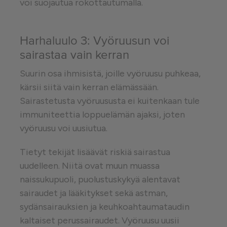
voi suojautua rokottautumalla.
Harhaluulo 3: Vyöruusun voi
sairastaa vain kerran
Suurin osa ihmisistä, joille vyöruusu puhkeaa,
kärsii siitä vain kerran elämässään.
Sairastetusta vyöruususta ei kuitenkaan tule
immuniteettia loppuelämän ajaksi, joten
vyöruusu voi uusiutua.
Tietyt tekijät lisäävät riskiä sairastua
uudelleen. Niitä ovat muun muassa
naissukupuoli, puolustuskykyä alentavat
sairaudet ja lääkitykset sekä astman,
sydänsairauksien ja keuhkoahtaumataudin
kaltaiset perussairaudet. Vyöruusu uusii