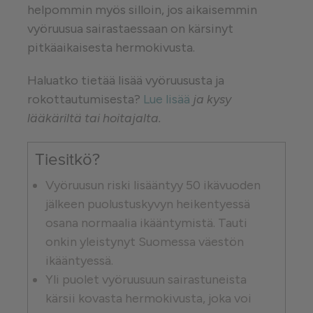
helpommin myös silloin, jos aikaisemmin
vyöruusua sairastaessaan on kärsinyt
pitkäaikaisesta hermokivusta.
Haluatko tietää lisää vyöruususta ja
rokottautumisesta?
Lue lisää
ja kysy
lääkäriltä tai hoitajalta.
Tiesitkö?
Vyöruusun riski lisääntyy 50 ikävuoden
jälkeen puolustuskyvyn heikentyessä
osana normaalia ikääntymistä. Tauti
onkin yleistynyt Suomessa väestön
ikääntyessä.
Yli puolet vyöruusuun sairastuneista
kärsii kovasta hermokivusta, joka voi