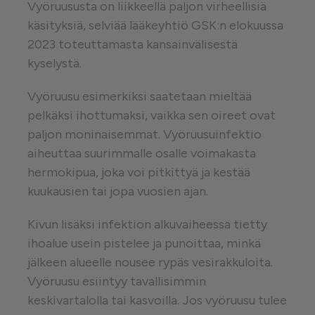
Vyöruususta on liikkeellä paljon virheellisiä
käsityksiä, selviää lääkeyhtiö GSK:n elokuussa
2023 toteuttamasta kansainvälisestä
kyselystä.
Vyöruusu esimerkiksi saatetaan mieltää
pelkäksi ihottumaksi, vaikka sen oireet ovat
paljon moninaisemmat. Vyöruusuinfektio
aiheuttaa suurimmalle osalle voimakasta
hermokipua, joka voi pitkittyä ja kestää
kuukausien tai jopa vuosien ajan.
Kivun lisäksi infektion alkuvaiheessa tietty
ihoalue usein pistelee ja punoittaa, minkä
jälkeen alueelle nousee rypäs vesirakkuloita.
Vyöruusu esiintyy tavallisimmin
keskivartalolla tai kasvoilla. Jos vyöruusu tulee