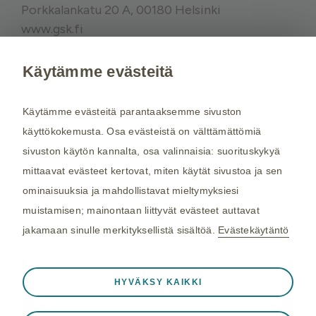
Porkkalankatu 20 A, 00180 Helsinki
www.gsk.fi
Käytämme evästeitä
Kysy tarvittaessa lisätietoja terveydenhuollon
ammattilaiselta. Rokotussuositukset perustuvat
Käytämme evästeitä parantaaksemme sivuston
THL:n
suosituksiin. Maakohtaiset
käyttökokemusta. Osa evästeistä on välttämättömiä
rokotussuositukset perustuvat
Matkailijan
sivuston käytön kannalta, osa valinnaisia: suorituskykyä
terveysoppaaseen
, jota toimittaa Kustannus Oy
mittaavat evästeet kertovat, miten käytät sivustoa ja sen
Duodecim (aiemmin THL). Tarkistamme
ominaisuuksia ja mahdollistavat mieltymyksiesi
maakohtaiset rokotesuositukset kahdesti
muistamisen; mainontaan liittyvät evästeet auttavat
vuodessa.
jakamaan sinulle merkityksellistä sisältöä.
Evästekäytäntö
©2026 GSK. Kaikki oikeudet pidätetään.
Aina aktiivinen
Välttämättömät evästeet
2/2024, NP-FI-HZU-WCNT-240001
❮
HYVÄKSY KAIKKI
Välttämättömiä verkkosivuston toiminnalle