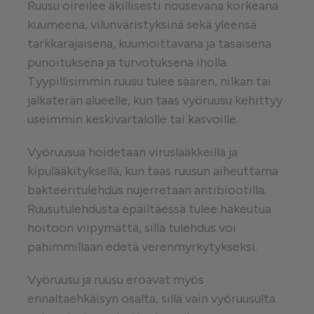
Ruusu oireilee äkillisesti nousevana korkeana
kuumeena, vilunväristyksinä sekä yleensä
tarkkarajaisena, kuumoittavana ja tasaisena
punoituksena ja turvotuksena iholla.
Tyypillisimmin ruusu tulee säären, nilkan tai
jalkaterän alueelle, kun taas vyöruusu kehittyy
useimmin keskivartalolle tai kasvoille.
Vyöruusua hoidetaan viruslääkkeillä ja
kipulääkityksellä, kun taas ruusun aiheuttama
bakteeritulehdus nujerretaan antibiootilla.
Ruusutulehdusta epäiltäessä tulee hakeutua
hoitoon viipymättä, sillä tulehdus voi
pahimmillaan edetä verenmyrkytykseksi.
Vyöruusu ja ruusu eroavat myös
ennaltaehkäisyn osalta, sillä vain vyöruusulta