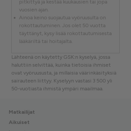
pitkittyä ja kestää kuukausien tai jopa
vuosien ajan.
Ainoa keino suojautua vyöruusulta on
rokottautuminen. Jos olet 50 vuotta
täyttänyt, kysy lisää rokottautumisesta
lääkäriltä tai hoitajalta.
Lähteenä on käytetty GSK:n kyselyä, jossa
haluttiin selvittää, kuinka tietoisia ihmiset
ovat vyöruususta, ja millaisia väärinkäsityksiä
sairauteen liittyy. Kyselyyn vastasi 3 500 yli
50-vuotiasta ihmistä ympäri maailmaa.
Matkailijat
Aikuiset