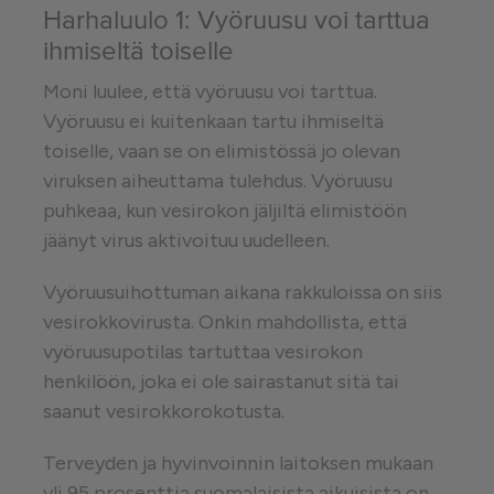
Harhaluulo 1: Vyöruusu voi tarttua
ihmiseltä toiselle
Moni luulee, että vyöruusu voi tarttua.
Vyöruusu ei kuitenkaan tartu ihmiseltä
toiselle, vaan se on elimistössä jo olevan
viruksen aiheuttama tulehdus. Vyöruusu
puhkeaa, kun vesirokon jäljiltä elimistöön
jäänyt virus aktivoituu uudelleen.
Vyöruusuihottuman aikana rakkuloissa on siis
vesirokkovirusta. Onkin mahdollista, että
vyöruusupotilas tartuttaa vesirokon
henkilöön, joka ei ole sairastanut sitä tai
saanut vesirokkorokotusta.
Terveyden ja hyvinvoinnin laitoksen mukaan
yli 95 prosenttia suomalaisista aikuisista on