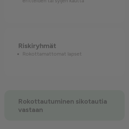
eritteiden tai syljen kautta
Riskiryhmät
Rokottamattomat lapset
Rokottautuminen sikotautia
vastaan