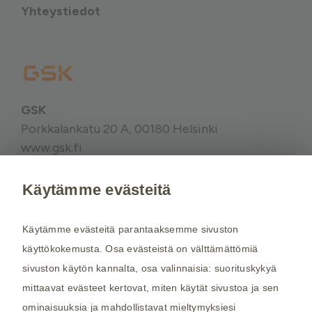
Yhteystiedot
GSK
Porkkalankatu 20 A, 00180 Helsinki
www.gsk.fi
Käytämme evästeitä
Kysy tarvittaessa lisätietoja terveydenhuollon
ammattilaiselta. Rokotussuositukset perustuvat
Käytämme evästeitä parantaaksemme sivuston
THL:n
suosituksiin. Maakohtaiset
käyttökokemusta. Osa evästeistä on välttämättömiä
rokotussuositukset perustuvat
Matkailijan
sivuston käytön kannalta, osa valinnaisia: suorituskykyä
terveysoppaaseen
, jota toimittaa Kustannus Oy
mittaavat evästeet kertovat, miten käytät sivustoa ja sen
Duodecim (aiemmin THL). Tarkistamme
ominaisuuksia ja mahdollistavat mieltymyksiesi