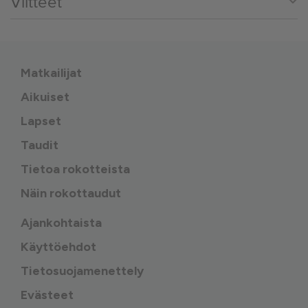
Viitteet
Matkailijat
Aikuiset
Lapset
Taudit
Tietoa rokotteista
Näin rokottaudut
Ajankohtaista
Käyttöehdot
Tietosuojamenettely
Evästeet