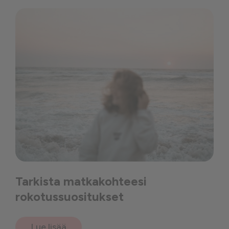
Tarkista matkakohteesi
rokotussuositukset
Lue lisää