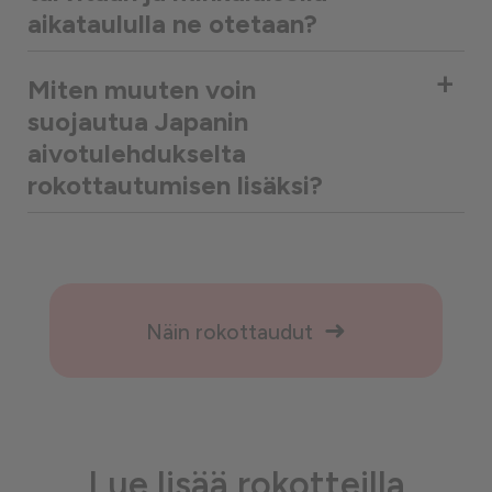
aikataululla ne otetaan?
+
Miten muuten voin
suojautua Japanin
aivotulehdukselta
rokottautumisen lisäksi?
Näin rokottaudut
Lue lisää rokotteilla