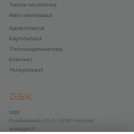
Tietoa rokotteista
Näin rokottaudut
Ajankohtaista
Käyttöehdot
Tietosuojamenettely
Evästeet
Yhteystiedot
GSK
Porkkalankatu 20 A, 00180 Helsinki
www.gsk.fi