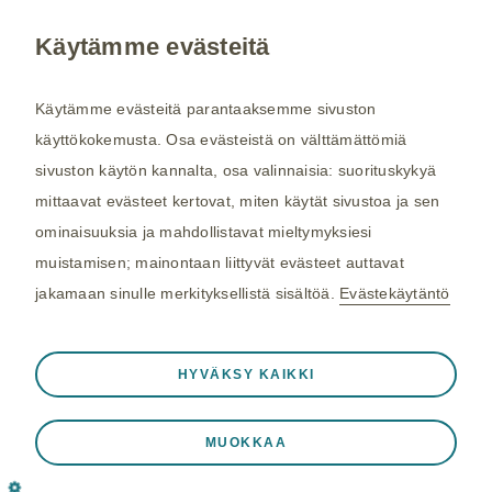
Käytämme evästeitä
Kysy tarvittaessa lisätietoja terveydenhuollon
ammattilaiselta. Rokotussuositukset perustuvat
Käytämme evästeitä parantaaksemme sivuston
THL:n
suosituksiin. Maakohtaiset
käyttökokemusta. Osa evästeistä on välttämättömiä
rokotussuositukset perustuvat
Matkailijan
sivuston käytön kannalta, osa valinnaisia: suorituskykyä
terveysoppaaseen
, jota toimittaa Kustannus Oy
mittaavat evästeet kertovat, miten käytät sivustoa ja sen
Duodecim (aiemmin THL). Tarkistamme
ominaisuuksia ja mahdollistavat mieltymyksiesi
maakohtaiset rokotesuositukset kahdesti
muistamisen; mainontaan liittyvät evästeet auttavat
vuodessa.
jakamaan sinulle merkityksellistä sisältöä.
Evästekäytäntö
©2026 GSK. Kaikki oikeudet pidätetään.
Aina aktiivinen
Välttämättömät evästeet
4/2024 NP-FI-VX-WCNT-210014
❮
HYVÄKSY KAIKKI
Välttämättömiä verkkosivuston toiminnalle
Viimeisin päivitys 29.04.2024
kuten istuntotietojen tallennukseen vierailun
MUOKKAA
aikana, eväste- ja tag-asetusten hallintaan