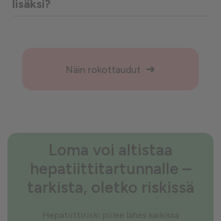
lisäksi?
Näin rokottaudut
Loma voi altistaa
hepatiittitartunnalle –
tarkista, oletko riskissä
Hepatiittiriski piilee lähes kaikissa