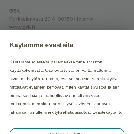
GSK
Porkkalankatu 20 A, 00180 Helsinki
www.gsk.fi
Käytämme evästeitä
Kysy tarvittaessa lisätietoja terveydenhuollon
ammattilaiselta. Rokotussuositukset perustuvat
Käytämme evästeitä parantaaksemme sivuston
THL:n
suosituksiin. Maakohtaiset
käyttökokemusta. Osa evästeistä on välttämättömiä
rokotussuositukset perustuvat
Matkailijan
sivuston käytön kannalta, osa valinnaisia: suorituskykyä
terveysoppaaseen
, jota toimittaa Kustannus Oy
mittaavat evästeet kertovat, miten käytät sivustoa ja sen
Duodecim (aiemmin THL). Tarkistamme
ominaisuuksia ja mahdollistavat mieltymyksiesi
maakohtaiset rokotesuositukset kahdesti
muistamisen; mainontaan liittyvät evästeet auttavat
vuodessa.
jakamaan sinulle merkityksellistä sisältöä.
Evästekäytäntö
©2026 GSK. Kaikki oikeudet pidätetään.
Aina aktiivinen
Välttämättömät evästeet
4/2024 NP-FI-ENB-WCNT-230001
❮