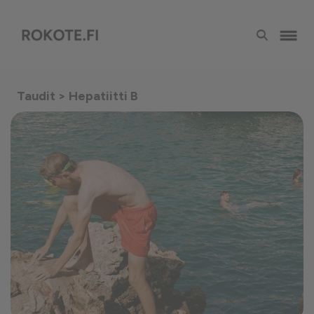
Taudit
> Hepatiitti B