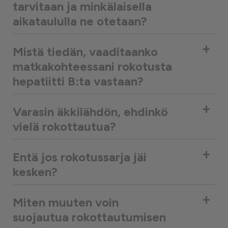
tarvitaan ja minkälaisella
aikataululla ne otetaan?
+
Mistä tiedän, vaaditaanko
matkakohteessani rokotusta
hepatiitti B:ta vastaan?
+
Varasin äkkilähdön, ehdinkö
vielä rokottautua?
+
Entä jos rokotussarja jäi
kesken?
+
Miten muuten voin
suojautua rokottautumisen