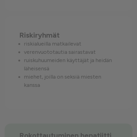
Riskiryhmät
riskialueilla matkailevat
verenvuototautia sairastavat
ruiskuhuumeiden käyttäjät ja heidän
läheisensä
miehet, joilla on seksiä miesten
kanssa
Rokottautuminen hepatiitti